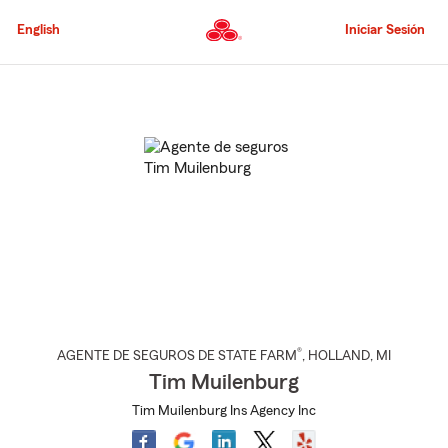
Pasar
al
English
Iniciar Sesión
contenido
principal
Comienzo
del
contenido
principal
®
AGENTE DE SEGUROS DE STATE FARM
,
HOLLAND
, MI
Tim Muilenburg
Tim Muilenburg Ins Agency Inc