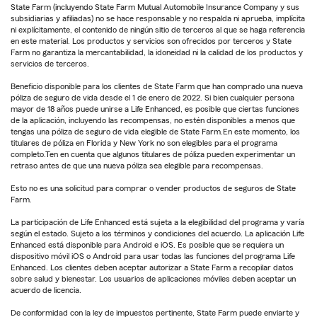
State Farm (incluyendo State Farm Mutual Automobile Insurance Company y sus
subsidiarias y afiliadas) no se hace responsable y no respalda ni aprueba, implícita
ni explícitamente, el contenido de ningún sitio de terceros al que se haga referencia
en este material. Los productos y servicios son ofrecidos por terceros y State
Farm no garantiza la mercantabilidad, la idoneidad ni la calidad de los productos y
servicios de terceros.
Beneficio disponible para los clientes de State Farm que han comprado una nueva
póliza de seguro de vida desde el 1 de enero de 2022. Si bien cualquier persona
mayor de 18 años puede unirse a Life Enhanced, es posible que ciertas funciones
de la aplicación, incluyendo las recompensas, no estén disponibles a menos que
tengas una póliza de seguro de vida elegible de State Farm.En este momento, los
titulares de póliza en Florida y New York no son elegibles para el programa
completo.Ten en cuenta que algunos titulares de póliza pueden experimentar un
retraso antes de que una nueva póliza sea elegible para recompensas.
Esto no es una solicitud para comprar o vender productos de seguros de State
Farm.
La participación de Life Enhanced está sujeta a la elegibilidad del programa y varía
según el estado. Sujeto a los términos y condiciones del acuerdo. La aplicación Life
Enhanced está disponible para Android e iOS. Es posible que se requiera un
dispositivo móvil iOS o Android para usar todas las funciones del programa Life
Enhanced. Los clientes deben aceptar autorizar a State Farm a recopilar datos
sobre salud y bienestar. Los usuarios de aplicaciones móviles deben aceptar un
acuerdo de licencia.
De conformidad con la ley de impuestos pertinente, State Farm puede enviarte y