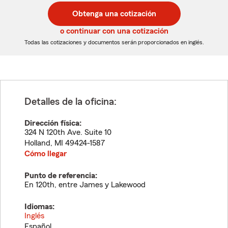
postal
postal
Obtenga una cotización
de
de
5
5
o continuar con una cotización
dígitos
dígitos
Todas las cotizaciones y documentos serán proporcionados en inglés.
Detalles de la oficina:
Dirección física:
324 N 120th Ave. Suite 10
Holland
,
MI
49424-1587
Cómo llegar
Punto de referencia:
En 120th, entre James y Lakewood
Idiomas:
Inglés
Español