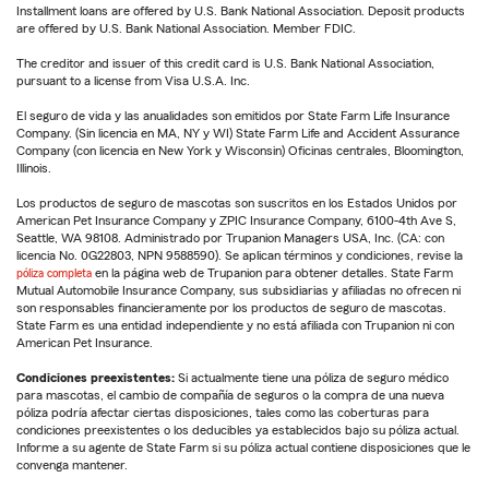
Installment loans are offered by U.S. Bank National Association. Deposit products
are offered by U.S. Bank National Association. Member FDIC.
The creditor and issuer of this credit card is U.S. Bank National Association,
pursuant to a license from Visa U.S.A. Inc.
El seguro de vida y las anualidades son emitidos por State Farm Life Insurance
Company. (Sin licencia en MA, NY y WI) State Farm Life and Accident Assurance
Company (con licencia en New York y Wisconsin) Oficinas centrales, Bloomington,
Illinois.
Los productos de seguro de mascotas son suscritos en los Estados Unidos por
American Pet Insurance Company y ZPIC Insurance Company, 6100-4th Ave S,
Seattle, WA 98108. Administrado por Trupanion Managers USA, Inc. (CA: con
licencia No. 0G22803, NPN 9588590). Se aplican términos y condiciones, revise la
póliza completa
en la página web de Trupanion para obtener detalles. State Farm
Mutual Automobile Insurance Company, sus subsidiarias y afiliadas no ofrecen ni
son responsables financieramente por los productos de seguro de mascotas.
State Farm es una entidad independiente y no está afiliada con Trupanion ni con
American Pet Insurance.
Condiciones preexistentes:
Si actualmente tiene una póliza de seguro médico
para mascotas, el cambio de compañía de seguros o la compra de una nueva
póliza podría afectar ciertas disposiciones, tales como las coberturas para
condiciones preexistentes o los deducibles ya establecidos bajo su póliza actual.
Informe a su agente de State Farm si su póliza actual contiene disposiciones que le
convenga mantener.