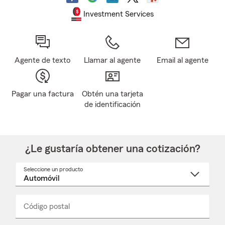
Investment Services
Agente de texto
Llamar al agente
Email al agente
Pagar una factura
Obtén una tarjeta
de identificación
¿Le gustaría obtener una cotización?
Seleccione un producto
Seleccione
un
nombre
de
producto
del
Código postal
Ingresa
Ingresa
_____
menú
un
un
desplegable
código
código